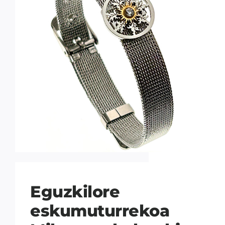
Eguzkilore
eskumuturrekoa