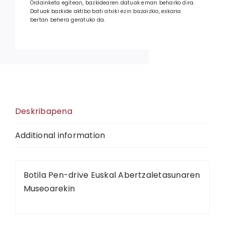
Ordainketa egitean, bazkidearen datuak eman beharko dira.
Datuak bazkide aktibo bati atxiki ezin bazaizkio, eskaria
bertan behera geratuko da.
Deskribapena
Additional information
Botila Pen-drive Euskal Abertzaletasunaren
Museoarekin