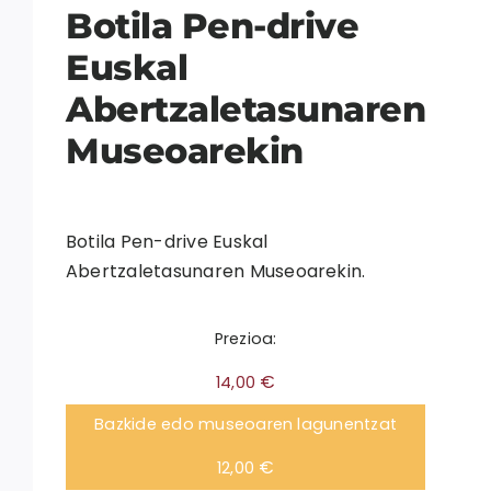
Botila Pen-drive
Euskal
Abertzaletasunaren
Museoarekin
Botila Pen-drive Euskal
Abertzaletasunaren Museoarekin.
Prezioa:
€
14,00
Bazkide edo museoaren lagunentzat
€
12,00