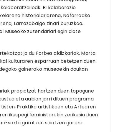
 kolaboratzaileak. Bi kolaborazio
elarena historialariarena, Nafarroako
arena, Larrazabalgo zinari buruzkoa.
al Museoko zuzendariari egin diote
ekotzat jo du Forbes aldizkariak. Marta
uskal kulturaren esparruan betetzen duen
rkidegoko gainerako museoekin daukan
tariak propiotzat hartzen duen topagune
pustua eta aabian jarri dituen programa
isten, Praktika artistikoen eta Artearen
en ikuspegi feministarekin zerikusia duen
ma-sorta garatzen saiatzen garen».