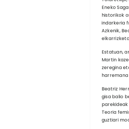
Eneko Sagar
historikok 
indarkeria 
Azkenik, Be
elkarrizketa
Estatuan, a
Martin kaze
zeregina et
harremana a
Beatriz Her
gisa balio 
parekideak 
Teoria femi
guztiari mo