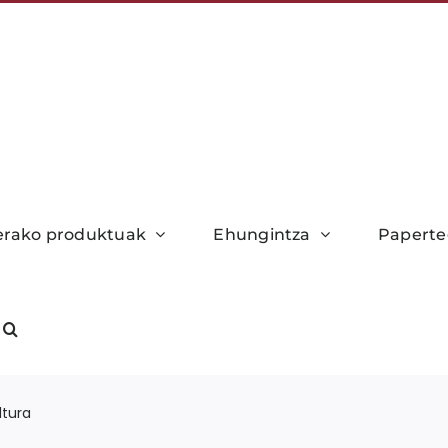
xerako produktuak
Ehungintza
Paperte
ltura