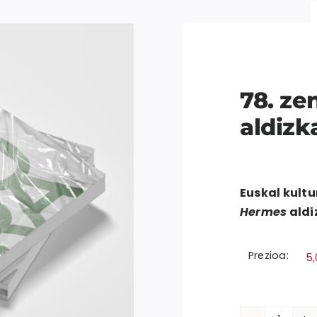
78. z
aldizk
Euskal kultu
Hermes
aldi
Prezioa:
5