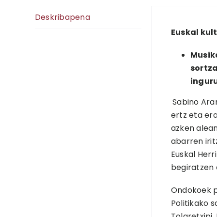
Deskribapena
Euskal kul
Musika
sortza
ingur
Sabino Ara
ertz eta era
azken alean
abarren iri
Euskal Herr
begiratzen 
Ondokoek pa
Politikako s
Tolaretxipi