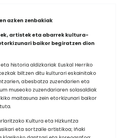
ren azken zenbakiak
k, artistek eta abarrek kultura-
etorkizunari baikor begiratzen dion
a historia aldizkariak Euskal Herriko
ezkak biltzen ditu kulturari eskainitako
antzarien, abesbatza zuzendarien eta
rtium museoko zuzendariaren solasaldiak
kiko maitasuna zein etorkizunari baikor
tuta.
rlaritzako Kultura eta Hizkuntza
sikari eta sortzaile artistikoa; Iñaki
 klasikoko dantzari eta koreografoa;