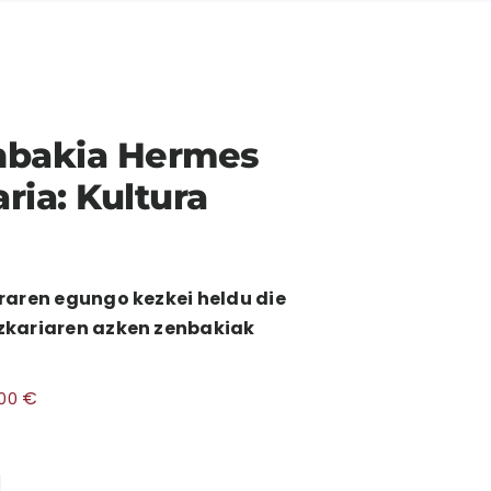
enbakia Hermes
aria: Kultura
raren egungo kezkei heldu die
zkariaren azken zenbakiak
€
,00