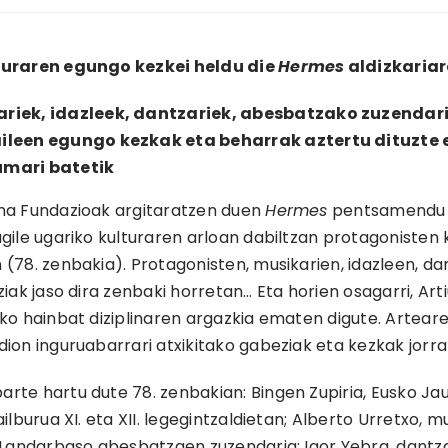
turaren egungo kezkei heldu die
Hermes
aldizkaria
riek, idazleek, dantzariek, abesbatzako zuzendarie
ileen egungo kezkak eta beharrak aztertu dituzte 
umari batetik
na Fundazioak argitaratzen duen
Hermes
pentsamendu et
gile ugariko kulturaren arloan dabiltzan protagonisten k
 (78. zenbakia). Protagonisten, musikarien, idazleen, d
tziak jaso dira zenbaki horretan… Eta horien osagarri, A
iko hainbat diziplinaren argazkia ematen digute. Arteare
dion inguruabarrari atxikitako gabeziak eta kezkak jorra
rte hartu dute 78. zenbakian: Bingen Zupiria, Eusko Jau
ailburua XI. eta XII. legegintzaldietan; Alberto Urretxo, mu
, Landarbaso abesbatzaen zuzendaria; Igor Yebra, dantza