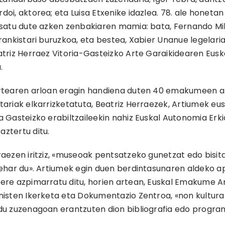
doi, aktorea; eta Luisa Etxenike idazlea. 78. ale honetan
osatu dute azken zenbakiaren mamia: bata, Fernando Mik
frankistari buruzkoa, eta bestea, Xabier Unanue legelari
atriz Herraez Vitoria-Gasteizko Arte Garaikidearen Eusk
.
rtearen arloan eragin handiena duten 40 emakumeen art
tariak elkarrizketatuta, Beatriz Herraezek, Artiumek e
a Gasteizko erabiltzaileekin nahiz Euskal Autonomia E
ztertu ditu.
raezen iritziz, «museoak pentsatzeko gunetzat edo bisi
behar du». Artiumek egin duen berdintasunaren aldeko a
ere azpimarratu ditu, horien artean, Euskal Emakume Art
nisten Ikerketa eta Dokumentazio Zentroa, «non kulturar
du zuzenagoan erantzuten dion bibliografia edo progra