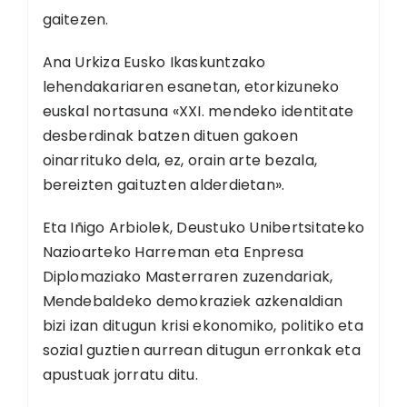
gaitezen.
Ana Urkiza Eusko Ikaskuntzako
lehendakariaren esanetan, etorkizuneko
euskal nortasuna «XXI. mendeko identitate
desberdinak batzen dituen gakoen
oinarrituko dela, ez, orain arte bezala,
bereizten gaituzten alderdietan».
Eta Iñigo Arbiolek, Deustuko Unibertsitateko
Nazioarteko Harreman eta Enpresa
Diplomaziako Masterraren zuzendariak,
Mendebaldeko demokraziek azkenaldian
bizi izan ditugun krisi ekonomiko, politiko eta
sozial guztien aurrean ditugun erronkak eta
apustuak jorratu ditu.