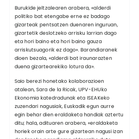
Burukide jeltzalearen arabera, «alderdi
politiko bat etengabe erne ez badago
gizarteak pentsatzen duenaren inguruan,
gizartetik deslotzeko arrisku larrian dago
eta hori baino eta hori baino gauza
arriskutsuagorik ez dago». Barandiaranek
dioen bezala, «alderdi bat iraunarazten
duena gizartearekiko lotura da».
Saio berezi honetako kolaborazioen
atalean, Sara de la Ricak, UPV-EHUko
Ekonomia katedradunak eta ISEAKeko
zuzendari nagusiak, Euskadik egun aurre
egin behar dien eraldaketa handiak aztertu
ditu; hala, adituaren arabera, «eraldaketa
horiek orain arte gure gizartean nagusi izan