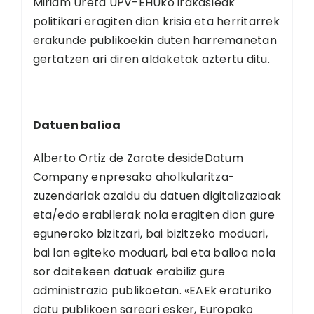
Miriam Ureta UPV-EHUko irakasleak
politikari eragiten dion krisia eta herritarrek
erakunde publikoekin duten harremanetan
gertatzen ari diren aldaketak aztertu ditu.
Datuen balioa
Alberto Ortiz de Zarate desideDatum
Company enpresako aholkularitza-
zuzendariak azaldu du datuen digitalizazioak
eta/edo erabilerak nola eragiten dion gure
eguneroko bizitzari, bai bizitzeko moduari,
bai lan egiteko moduari, bai eta balioa nola
sor daitekeen datuak erabiliz gure
administrazio publikoetan. «EAEk eraturiko
datu publikoen sareari esker, Europako