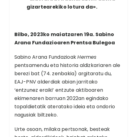
gizartearekiko lotura da».
Bilbo, 2023ko maiatzaren 19a. Sabino
Arana Fundazioaren Prentsa Bulegoa
Sabino Arana Fundazioak
Hermes
pentsamendu eta historia aldizkariaren ale
berezi bat (74. zenbakia) argitaratu du,
EAJ-PNV alderdiak abian jarritako
‘entzunez eraiki’ entzute aktiboaren
ekimenaren barruan 2022an egindako
topaldietatik ateratako ideia eta ondorio
nagusiak biltzeko.
Urte osoan, milaka pertsonak, besteak