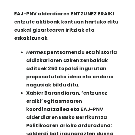
EAJ-PNV alderdiaren ENTZUNEZ ERAIKI
entzute aktiboak kontuan hartuko ditu
euskal gizartearen iritziak eta
eskakizunak
Hermes
pentsamendu eta historia
aldizkariaren azken zenbakiak
adituek 250 topaldi ingurutan
proposatutako ideia eta ondorio
nagusiak bildu ditu.
Xabier Barandiaran, ‘entzunez
eraiki’ egitasmoaren
koordinatzailea eta EAJ-PNV
alderdiaren EBBko Berrikuntza
Politikoaren arloko arduraduna:
«alderdi bat iraunarazten duena