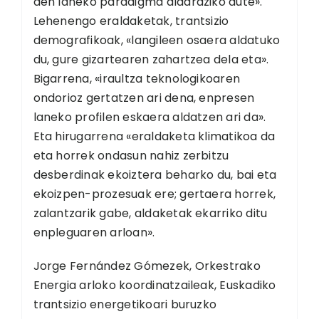
den laneko paradigma aldaraziko dute».
Lehenengo eraldaketak, trantsizio
demografikoak, «langileen osaera aldatuko
du, gure gizartearen zahartzea dela eta».
Bigarrena, «iraultza teknologikoaren
ondorioz gertatzen ari dena, enpresen
laneko profilen eskaera aldatzen ari da».
Eta hirugarrena «eraldaketa klimatikoa da
eta horrek ondasun nahiz zerbitzu
desberdinak ekoiztera beharko du, bai eta
ekoizpen-prozesuak ere; gertaera horrek,
zalantzarik gabe, aldaketak ekarriko ditu
enpleguaren arloan».
Jorge Fernández Gómezek, Orkestrako
Energia arloko koordinatzaileak, Euskadiko
trantsizio energetikoari buruzko