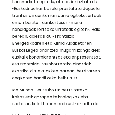
hausnarketa egin du, eta ondorioztatu du
«Euskadi behar bezala prestatuta dagoela
trantsizio iraunkorrari aurre egiteko, urteak
eman baititu iraunkortasun-maila
handiagoak lortzeko urratsak egiten». Hala
berean, adierazi du «Trantsizio
Energetikoaren eta Klima Aldaketaren
Euskal Legea onartzea mugarri izango dela
euskal ekonomiarentzat eta enpresentzat,
eta trantsizio iraunkorrerako oinarriak
ezarriko dituela, azken batean, herritarren
ongizatea handitzeko helburuz».
Ion Muñoa Deustuko Unibertsitateko
irakasleak garapen teknologikoz eta
nortasun kolektiboen eraikuntzaz aritu da.