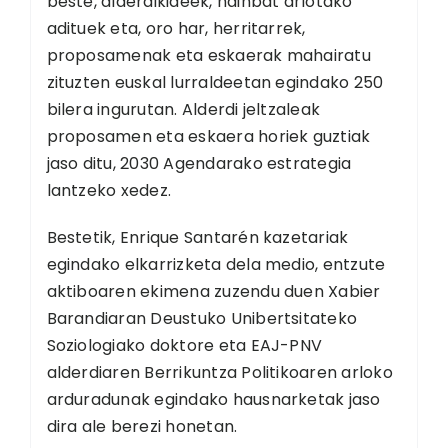
beste, alderdikideek, hainbat arlotako
adituek eta, oro har, herritarrek,
proposamenak eta eskaerak mahairatu
zituzten euskal lurraldeetan egindako 250
bilera ingurutan. Alderdi jeltzaleak
proposamen eta eskaera horiek guztiak
jaso ditu, 2030 Agendarako estrategia
lantzeko xedez.
Bestetik, Enrique Santarén kazetariak
egindako elkarrizketa dela medio, entzute
aktiboaren ekimena zuzendu duen Xabier
Barandiaran Deustuko Unibertsitateko
Soziologiako doktore eta EAJ-PNV
alderdiaren Berrikuntza Politikoaren arloko
arduradunak egindako hausnarketak jaso
dira ale berezi honetan.