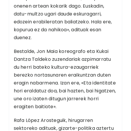
onenen artean kokarik dago. Euskadin,
datu-multzo ugari daude eskuragarri,
edozein erabileratan baliatzeko. Hala ere,
kopurua ez da nahikoa», adituak esan
duenez.
Bestalde, Jon Maia koreografo eta Kukai
Dantza Taldeko zuzendariak azpimarratu
du herri bateko kultura-ezaugarriek
berezko nortasunaren eraikuntzan duten
eragin nabarmena. Izan ere, «Eta identitate
hori eraldatuz doa, bai hazten, bai higatzen,
une oro izaten ditugun jarrerek horri
eragiten baitiote».
Rafa López Arosteguik, hirugarren
sektoreko adituak, gizarte-politika aztertu