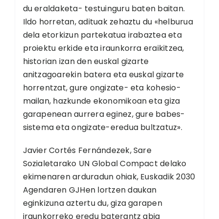
du eraldaketa- testuinguru baten baitan.
Ildo horretan, adituak zehaztu du «helburua
dela etorkizun partekatua irabaztea eta
proiektu erkide eta iraunkorra eraikitzea,
historian izan den euskal gizarte
anitzagoarekin batera eta euskal gizarte
horrentzat, gure ongizate- eta kohesio-
mailan, hazkunde ekonomikoan eta giza
garapenean aurrera eginez, gure babes-
sistema eta ongizate-eredua bultzatuz».
Javier Cortés Fernándezek, Sare
Sozialetarako UN Global Compact delako
ekimenaren arduradun ohiak, Euskadik 2030
Agendaren GJHen lortzen daukan
eginkizuna aztertu du, giza garapen
iraunkorreko eredu baterantz abia