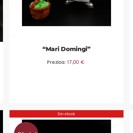
“Mari Domingi”
Prezioa:
17,00
€
Sin stock