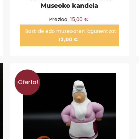
Museoko kandela
Prezioa:
15,00
€
Bazkide edo museoaren lagunentzat
13,00
€
¡Oferta!