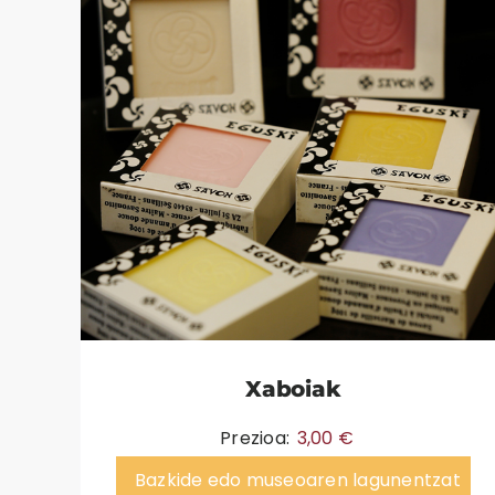
Xaboiak
Prezioa:
3,00
€
Bazkide edo museoaren lagunentzat