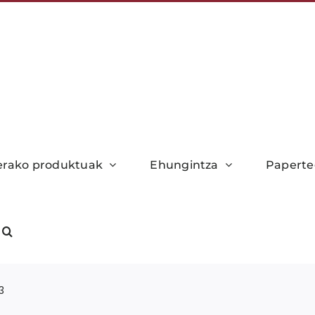
xerako produktuak
Ehungintza
Paperte
3