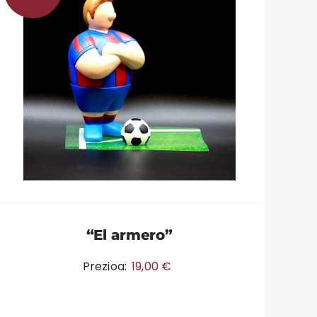
“El armero”
Prezioa:
19,00
€