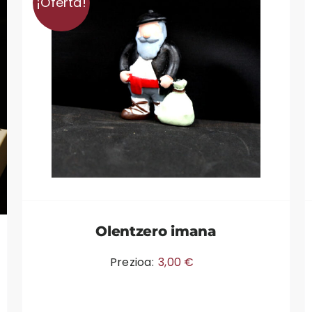
¡Oferta!
Olentzero imana
Prezioa:
3,00
€