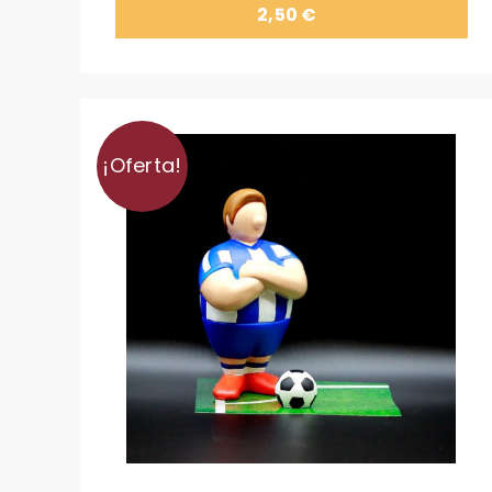
2,50
€
¡Oferta!