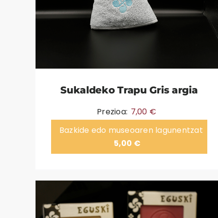
Sukaldeko Trapu Gris argia
Prezioa:
7,00
€
Bazkide edo museoaren lagunentzat
5,00
€