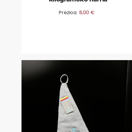
Prezioa:
8,00
€