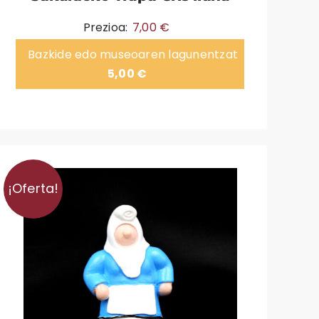
Prezioa:
7,00
€
Bazkide edo museoaren lagunentzat
5,00
€
¡Oferta!