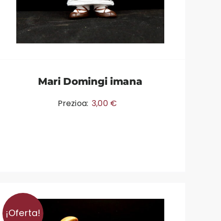
Mari Domingi imana
Prezioa:
3,00
€
¡Oferta!